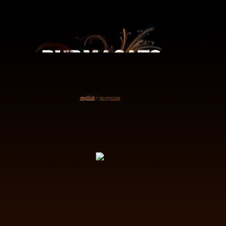
english
/
по-русски